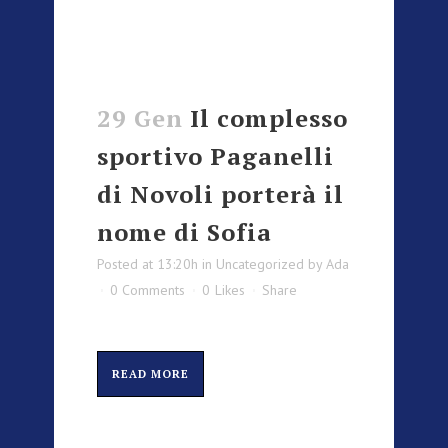
29 Gen
Il complesso
sportivo Paganelli
di Novoli porterà il
nome di Sofia
Posted at 13:20h
in
Uncategorized
by
Ada
0 Comments
0
Likes
Share
READ MORE