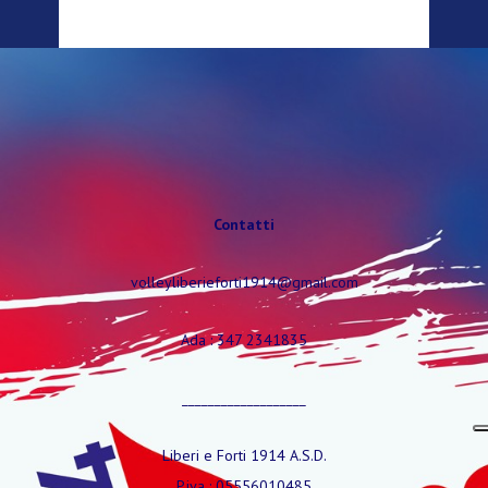
Contatti
volleyliberieforti1914@gmail.com
Ada : 347 2341835
___________________
Liberi e Forti 1914 A.S.D.
P.iva : 05556010485