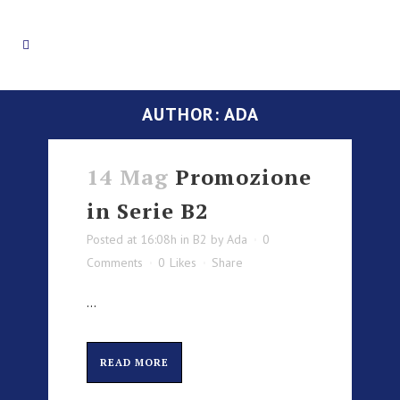
AUTHOR: ADA
14 Mag
Promozione
in Serie B2
Posted at 16:08h
in
B2
by
Ada
0
Comments
0
Likes
Share
...
READ MORE