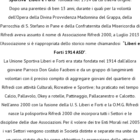
Dopo una parentesi di ben 13 anni, durante i quali per la volontà
dell’Opera della Divina Provvidenza Madonnina del Grappa, della
Parrocchia di S. Stefano in Pane e della Confraternita della Misericordia di
Rifredi aveva assunto il nome di Associazione Rifredi 2000, a Luglio 2013
l’Associazione si è riappropriata dello storico nome chiamandosi
“Liberi e
Forti 1914 ASD”
.
La Unione Sportiva Liberi e Forti era stata fondata nel 1914 dall’allora
giovane Parroco Don Giulio Facibeni e da un gruppo di lungimiranti
volontari con il preciso compito di aggregare giovani del quartiere di
Rifredi con attività Culturali, Ricreative e Sportive; ha praticato nel tempo
Calcio, Pallavolo, Okey a rotelle, Pattinaggio, Pallacanestro e Calcetto.
Nell’anno 2000 con la fusione della U. S. Liberi e Forti e la O.M.G. Rifredi
nasce la polisportiva Rifredi 2000 che incorpora tutti i Settori e le
discipline delle due Associazioni. Per il volere dei tre Enti Morali nel 2005
i vari Settori vengono costituti in Società distinte e separate ma unite da
un unico statuto che ha come obbiettivo la promozione delle attività