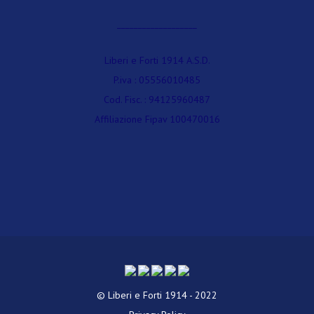
___________________
Liberi e Forti 1914 A.S.D.
P.iva : 05556010485
Cod. Fisc. : 94125960487
Affiliazione Fipav 100470016
© Liberi e Forti 1914 - 2022