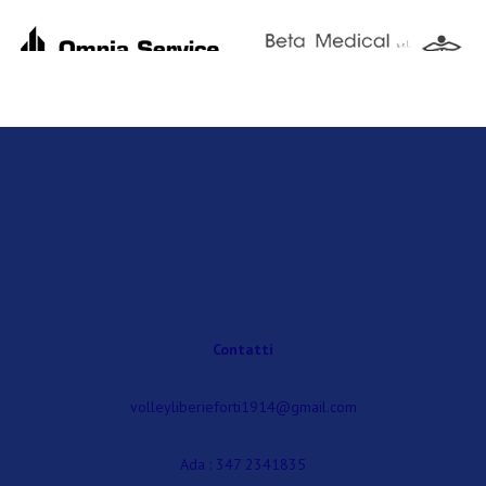
Contatti
volleyliberieforti1914@gmail.com
Ada : 347 2341835