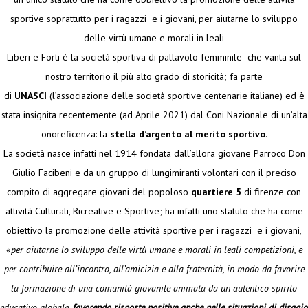
sportive soprattutto per i ragazzi e i giovani, per aiutarne lo sviluppo
delle virtù umane e morali in leali
Liberi e Forti è la società sportiva di pallavolo femminile che vanta sul
nostro territorio il più alto grado di storicità; fa parte
di
UNASCI
(l’associazione delle società sportive centenarie italiane) ed è
stata insignita recentemente (ad Aprile 2021) dal Coni Nazionale di un’alta
onoreficenza: la
stella d’argento al merito sportivo
.
La società nasce infatti nel 1914 fondata dall’allora giovane Parroco Don
Giulio Facibeni e da un gruppo di lungimiranti volontari con il preciso
compito di aggregare giovani del popoloso
quartiere 5
di firenze con
attività Culturali, Ricreative e Sportive; ha infatti uno statuto che ha come
obiettivo la promozione delle attività sportive per i ragazzi e i giovani,
«
per aiutarne lo sviluppo delle virtù umane e morali in leali competizioni, e
per contribuire all’incontro, all’amicizia e alla fraternità, in modo da favorire
la formazione di una comunità giovanile animata da un autentico spirito
educativo globale,
favorendo risposte positive anche nelle situazioni di disagio