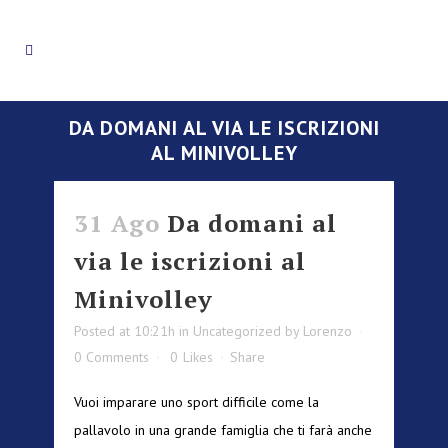
DA DOMANI AL VIA LE ISCRIZIONI
AL MINIVOLLEY
31 Ago
Da domani al
via le iscrizioni al
Minivolley
Posted at 10:21h
in
Uncategorized
by
Lorenzo
0 Comments
0
Likes
Share
Vuoi imparare uno sport difficile come la
pallavolo in una grande famiglia che ti farà anche