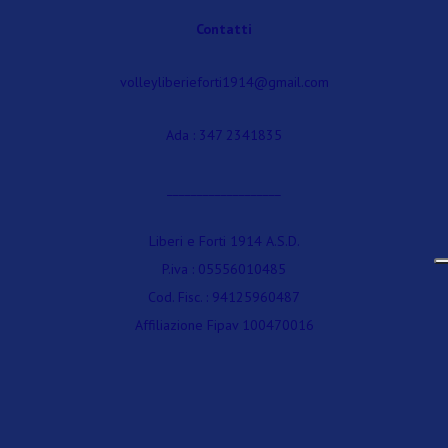
Contatti
volleyliberieforti1914@gmail.com
Ada : 347 2341835
___________________
Liberi e Forti 1914 A.S.D.
P.iva : 05556010485
Cod. Fisc. : 94125960487
Affiliazione Fipav 100470016