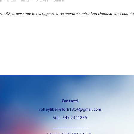
i
0 Comments
0
Likes
Share
ie B2; bravissime le ns. ragazze a recuperare contro San Damaso vincendo 3 a
Contatti
volleyliberieforti1914@gmail.com
Ada : 347 2341835
___________________